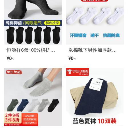
恒源祥6双100%棉抗臭靴下男性靴下网眼純綿船袜男抑菌カジュアル男袜透气短袜百棉纯黑
凰棉靴下男性加厚款抗菌吸汗透气中筒毛巾速干運動袜蓝球袜男袜 低筒-4双白 男ワンサイズ（38-45码）【速干】【AAA级抗菌】
¥0~
¥0~