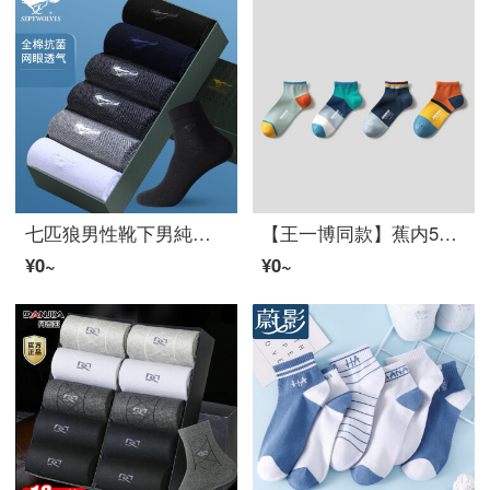
七匹狼男性靴下男純綿抗菌网眼夏季薄款ソックス春秋季防臭男性全棉短袜 【全棉抗菌】6双盒装-混色1 ワンサイズ
【王一博同款】蕉内555C色のコントラスト袜女性拼接ソックス棉情侣秋と冬運動袜 【男船袜】四重奏B 男性ワンサイズ(40-45)
¥0~
¥0~