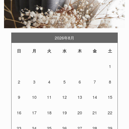
2026年8月
日
月
火
水
木
金
土
1
2
3
4
5
6
7
8
9
10
11
12
13
14
15
16
17
18
19
20
21
22
23
24
25
26
27
28
29