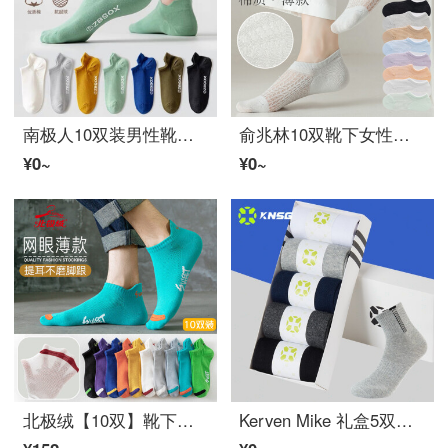
南极人10双装男性靴下男袜短袜男春夏季日系純綿短筒運動袜护踝提耳男性船袜英語百搭透气篮球隐形袜 ワンサイズ
俞兆林10双靴下女性夏季船袜ソリッドカラー棉袜不掉跟短袜黑白浅口防滑隐形ins潮春夏天薄款 镂空网眼船袜10双 ワンサイズ
¥0~
¥0~
北极绒【10双】靴下男短袜青年春夏季男性船袜運動浅口薄款吸汗透气学生低帮短筒男袜トレンド 混色10双装 ワンサイズ
Kerven Mike 礼盒5双装靴下男 カジュアル商务運動透气抗菌条纹靴下男袜 L081【5双盒装】