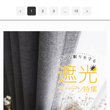
<
1
2
3
...
13
>