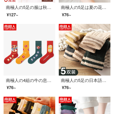
南極人の5足の服は秋色の日は毛輪の小さい足の靴下を結びます。秋冬は暖かくします。
南極人の5足は夏の花の氷の細い糸の薄い氷の糸のコンタクト靴下の女性の靴下の女性の靴下の秋冬のOLの簡単な契約のレースの靴下の女性のさわやかな滑ります
¥127~
¥76~
南極人の4組の牛の息の天を突く男性の靴下の長い靴下の男性の赤色の本命のカップルの贈り物の箱の靴下の新年の赤い靴下の漫画ins牛年運動の靴下の男性の秋冬の中で靴下の潮
南極人の5足の日本語学部の女性の靴下の長い靴下の女性の縞の純色の冬の保温する靴下のウサギの毛の中で靴下の女性の山の靴下の睡眠の靴下の百足の平均サイズ
¥76~
¥76~