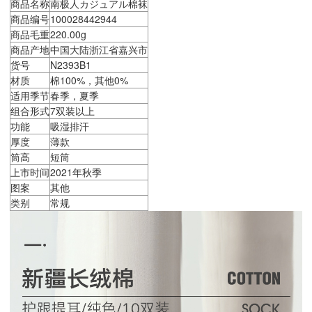
商品名称
南极人カジュアル棉袜
商品编号
100028442944
商品毛重
220.00g
商品产地
中国大陆浙江省嘉兴市
货号
N2393B1
材质
棉100%，其他0%
适用季节
春季，夏季
组合形式
7双装以上
功能
吸湿排汗
厚度
薄款
筒高
短筒
上市时间
2021年秋季
图案
其他
类别
常规