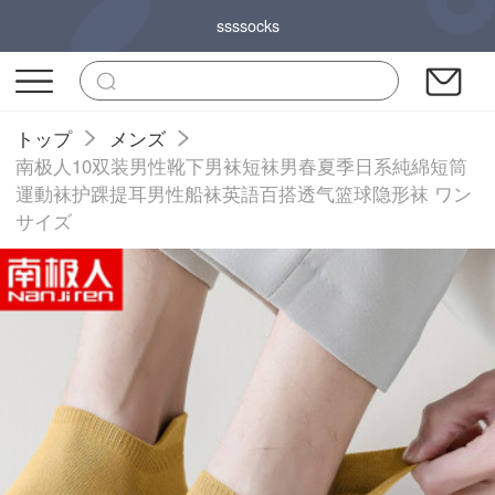
ssssocks
トップ
メンズ
南极人10双装男性靴下男袜短袜男春夏季日系純綿短筒
運動袜护踝提耳男性船袜英語百搭透气篮球隐形袜 ワン
サイズ