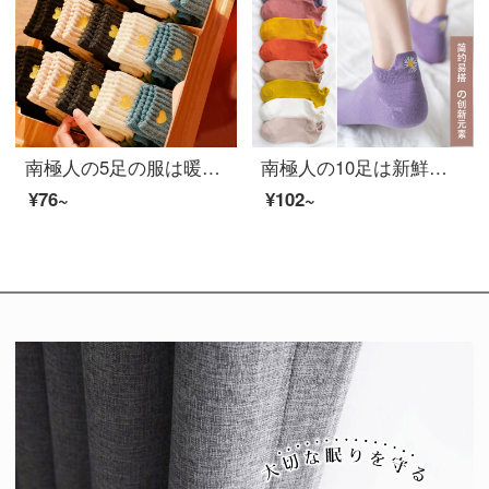
南極人の5足の服は暖かくて、冬の日は愛の女性の靴下の女性の靴下の厚いウールの保温の中で靴下の女性のストッキングの文芸の月子の靴下の睡眠の靴下の秋冬のファッションの平均サイズを結びます。
南極人の10足は新鮮なマカロン色の女性の靴下の女性の靴下の女性の潮流のヒナギクの刺繍の船の靴下の女性の秋季の浅い口が高くて耳を持って保護しますと短い靴下の日係の学院の風
¥76~
¥102~