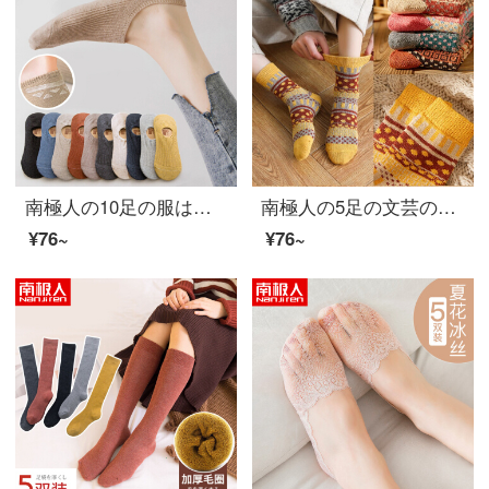
南極人の10足の服は遅いです。女性の靴下は女性の靴下と秋冬綿のステルス靴下です。
南極人の5足の文芸の復古の女性の靴下の女性の靴下の長い靴下の女性の復古のウールはつづり合わせて色の冬季の保温する靴下のウサギの毛の中で靴下の女性の睡眠の靴下の百足の平均サイズに当たります。
¥76~
¥76~