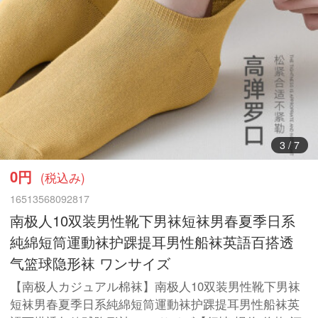
4
/
7
0円
(税込み)
16513568092817
南极人10双装男性靴下男袜短袜男春夏季日系
純綿短筒運動袜护踝提耳男性船袜英語百搭透
气篮球隐形袜 ワンサイズ
【南极人カジュアル棉袜】南极人10双装男性靴下男袜
短袜男春夏季日系純綿短筒運動袜护踝提耳男性船袜英