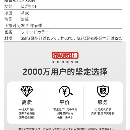
功能
吸湿排汗
厚度
常规
筒高
短筒
上市时间
2021年春季
图案
ソリッドカラー
材质
涤纶(聚酯纤维)35%，棉63%，氨纶(聚氨酯弹性纤维)2%