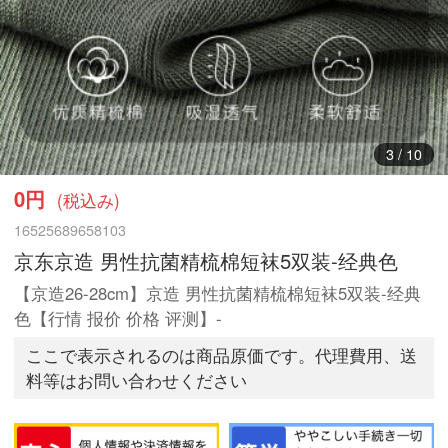
4
/
10
0円
(税込み)
16525689658103
京东京造 男性抗菌精梳棉短袜5双装-经典色
【京造26-28cm】京造 男性抗菌精梳棉短袜5双装-经典
色【行情 报价 价格 评测】-
ここで表示されるのは商品原価です。代理費用、送
料等はお問い合わせください