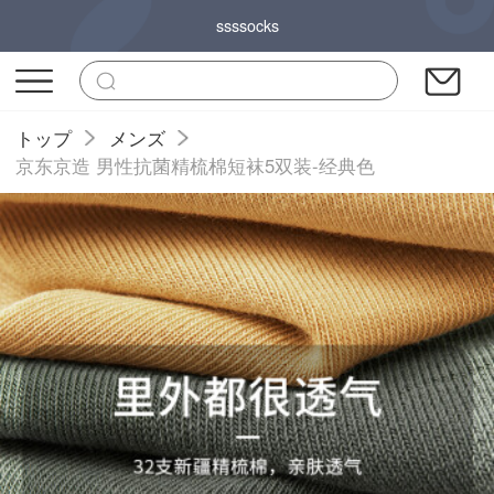
ssssocks
トップ
メンズ
京东京造 男性抗菌精梳棉短袜5双装-经典色