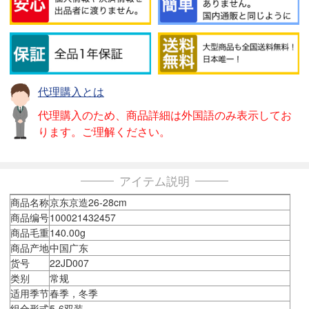
代理購入とは
代理購入のため、商品詳細は外国語のみ表示してお
ります。ご理解ください。
アイテム説明
商品名称
京东京造26-28cm
商品编号
100021432457
商品毛重
140.00g
商品产地
中国广东
货号
22JD007
类别
常规
适用季节
春季，冬季
组合形式
5-6双装