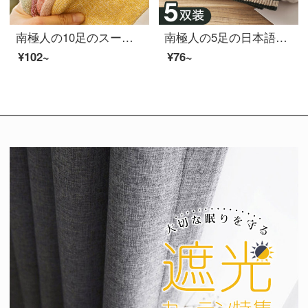
南極人の10足のスーツの活力は色の女性の靴下の長い靴下の女性の冬のウールの保温性靴下の厚い床板の靴下の中で靴下の女性の百組の睡眠の靴下の原宿の百組の平均サイズにぶつかります。
南極人の5足の日本語学部の女性の靴下の長い靴下の女性の縞の純色の冬の保温する靴下のウサギの毛の中で靴下の女性の山の靴下の睡眠の靴下の百足の平均サイズ
¥102~
¥76~