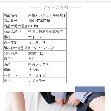
アイテム説明
商品名称
南極人カジュアル綿靴下
商品番号
10014783746
商品の毛の重さ
0.6 kg
商品の産地
中国大陸浙江省嘉興市
素材
ナイロン
適用季節
春、夏、秋
組み合わせ形式
5-6ダブルパック
発売時期
2020年秋
適用性
女性
筒高
中筒ソックス
機能
その他
パターン
ストライプ
厚さ
レギュラー