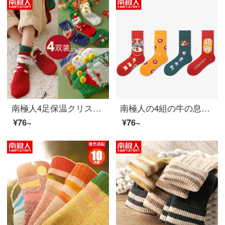
南極人4足保温クリスマス靴下女性靴下ストッキング女性秋冬本命年祝い保温靴下3 D漫画可愛い運動睡眠靴下床靴下中靴下女性
南極人の4組の牛の息の天を突く男性の靴下の長い靴下の男性の赤色の本命のカップルの贈り物の箱の靴下の新年の赤い靴下の漫画ins牛年運動の靴下の男性の秋冬の中で靴下の潮
¥76~
¥76~