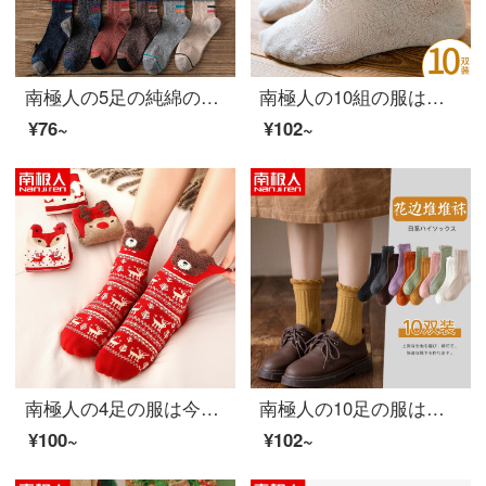
南極人の5足の純綿の恋人の靴下の女性の靴下のストッキングの女性の冬と冬の日本は復古する中筒の靴下の男性のストッキングの女性の運動する靴下の潮流を結んで簡単に潮ネットの赤い風を予約します。
南極人の10組の服は夏にネットの目に着いて空気を通す女性の靴下の96%の綿と秋冬の柔らかい空気を通すソックスの女性の船足の靴下の平行棒のキャンパスの風日はins潮を結びます。
¥76~
¥102~
南極人の4足の服は今年の大赤いクリスマスソックスの女性の靴下の女性の靴下の秋冬の綿の靴下の3 D漫画のかわいい立体の耳は厚いレジャーの中筒の長い靴下の女性のファッションの平均サイズをプラスします。
南極人の10足の服は優しくてつぼみの秋冬の女性の靴下のストッキングの長い靴下の女性のレースの山の靴下の女性の中で靴下の女性の湿っている運動する靴下の女性の編み物の日は復古する潮を結びます
¥100~
¥102~