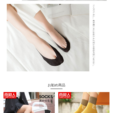
お勧め商品