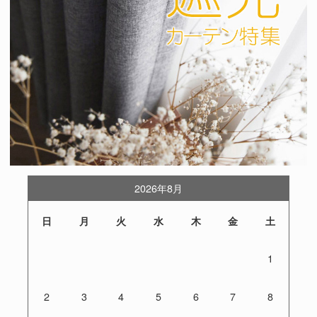
2026年8月
日
月
火
水
木
金
土
1
2
3
4
5
6
7
8