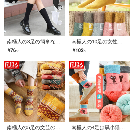
南極人の3足の簡単な服装は黒と白のビロードの小さい足の靴下の女性の靴下JK秋冬の中で靴下の女性の積み重なった靴下はひざの長い靴下の女性ネットの赤い風の日は湿っています
南極人の10足の女性の靴下の長い靴下の女性の沐浴の暖かい陽はウールの冬の暖かい靴下のかわいい床板の靴下の中で靴下の女性の山の靴下の睡眠の靴下の平均サイズを結びます。
¥76~
¥102~
南極人の5足の文芸の復古の女性の靴下の女性の靴下の長い靴下の女性の復古のウールはつづり合わせて色の冬季の保温する靴下のウサギの毛の中で靴下の女性の睡眠の靴下の百足の平均サイズに当たります。
南極人の4足は黒小猫の漫画の毛輪の靴下の秋冬の厚いウールの保温の中で靴下の女性の靴下の床の靴下のタオルの靴下の長い筒の月子の靴下の睡眠の靴下の女性の潮を詰めます