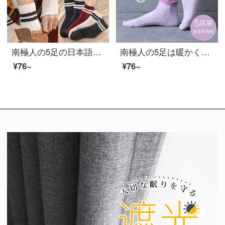
南極人の5足の日本語学部の風の秋冬の縞の女性の靴下の韓国版のウールは厚い原宿の中筒の靴下の女性の保温して眠る靴下の混合の色の平均サイズをプラスします。
南極人の5足は暖かくて、女性の靴下と女性の靴下のソックスの女性の秋冬の厚い毛輪の靴下のレジャーの純色のタオルの底の運動の靴下の女性の耳に従って湿っている靴下の平均サイズを防ぎます。
¥76~
¥76~