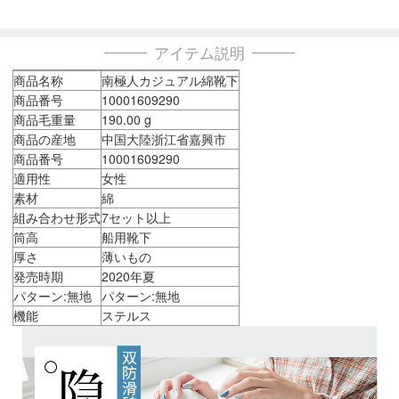
アイテム説明
商品名称
南極人カジュアル綿靴下
商品番号
10001609290
商品毛重量
190.00 g
商品の産地
中国大陸浙江省嘉興市
商品番号
10001609290
適用性
女性
素材
綿
組み合わせ形式
7セット以上
筒高
船用靴下
厚さ
薄いもの
発売時期
2020年夏
パターン:無地
パターン:無地
機能
ステルス