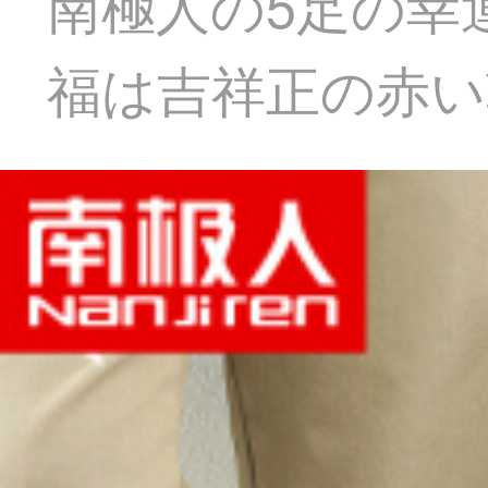
南極人の5足の幸
福は吉祥正の赤い