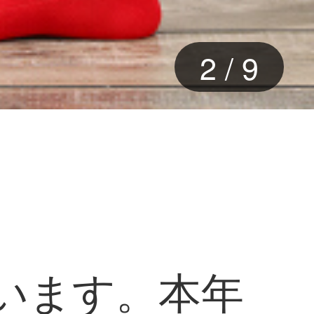
3
/
9
います。本年