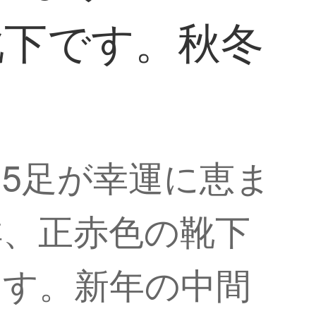
靴下です。秋冬
5足が幸運に恵ま
祥、正赤色の靴下
ます。新年の中間