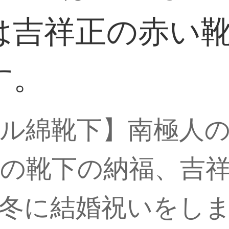
は吉祥正の赤い
す。
ル綿靴下】南極人の
の靴下の納福、吉
冬に結婚祝いをし