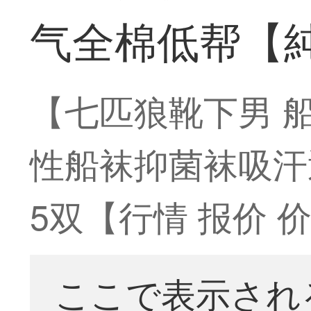
气全棉低帮【純
【七匹狼靴下男 
性船袜抑菌袜吸汗
5双【行情 报价 价
ここで表示され