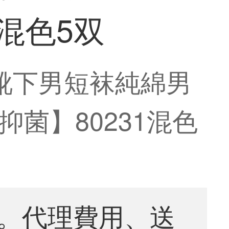
混色5双
靴下男短袜純綿男
菌】80231混色
。代理費用、送