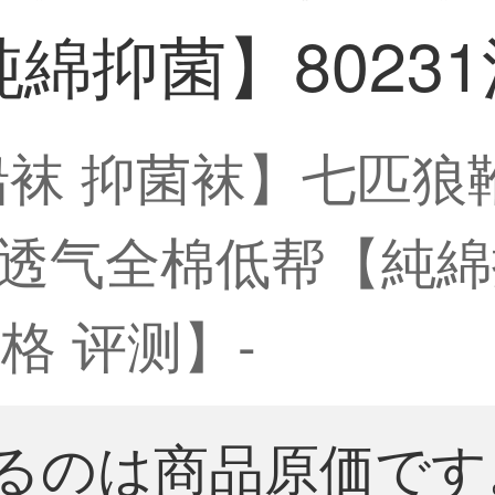
綿抑菌】80231
船袜 抑菌袜】七匹狼
透气全棉低帮【純綿抑
格 评测】-
るのは商品原価です