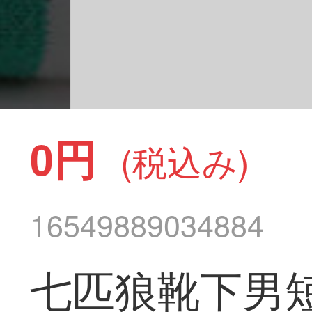
0円
(税込み)
16549889034884
七匹狼靴下男