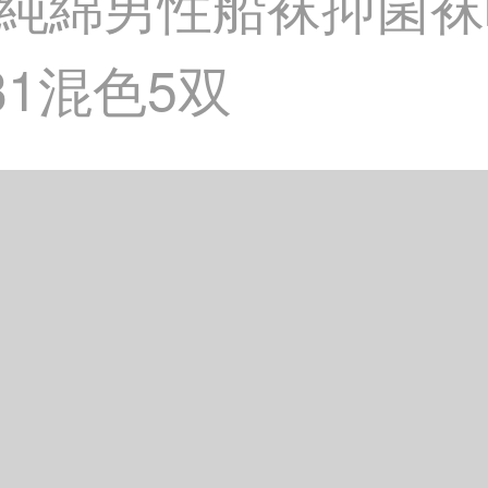
純綿男性船袜抑菌袜
31混色5双