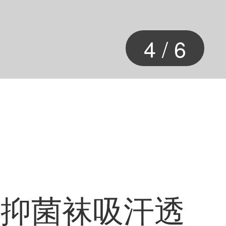
4
/
6
袜抑菌袜吸汗透