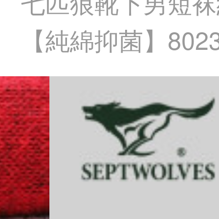
七匹狼靴下男短袜
【純綿抑菌】802