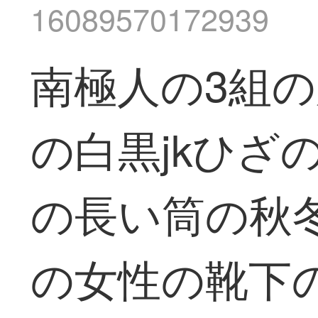
16089570172939
南極人の3組
の白黒jkひざ
の長い筒の秋
の女性の靴下