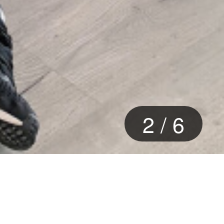
3
/
6