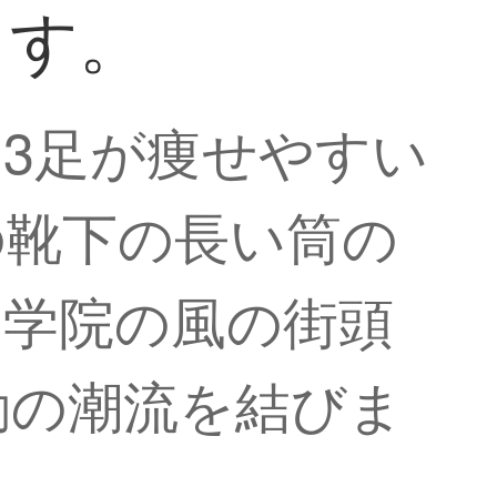
ます。
3足が痩せやすい
の靴下の長い筒の
の学院の風の街頭
動の潮流を結びま