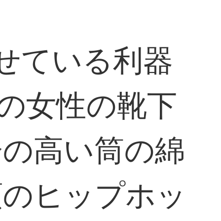
せている利器
下の女性の靴下
分の高い筒の綿
頭のヒップホッ