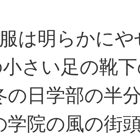
の服は明らかにや
の小さい足の靴
冬の日学部の半
の学院の風の街