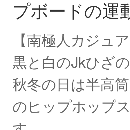
プボードの運
【南極人カジュア
黒と白のJkひざ
秋冬の日は半高筒
のヒップホップ
す。