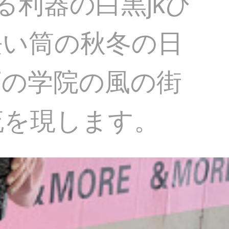
利器の白黒jkひ
長い筒の秋冬の日
下の学院の風の街
流を現します。