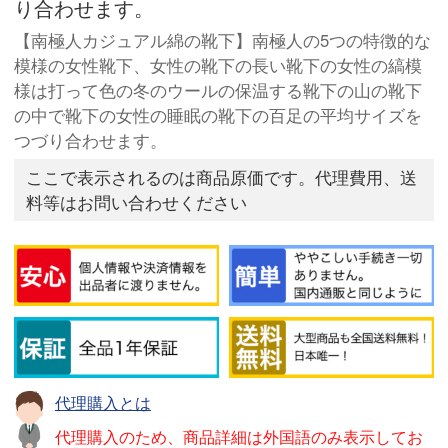
り合わせます。
【南極人カジュアル綿の靴下】南極人の5つの特徴的な
模様の女性靴下、女性の靴下の長い靴下の女性の縞模
様は打って色の冬のウールの保温する靴下の山の靴下
の中で靴下の女性の睡眠の靴下の百足の平均サイズを
つづり合わせます。
ここで表示されるのは商品原価です。代理費用、送
料等はお問い合わせください
代理購入とは
代理購入のため、商品詳細は外国語のみ表示してお