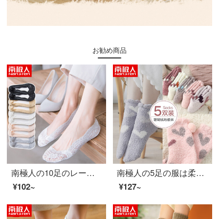
お勧め商品
南極人の10足のレースは透湿します。秋冬の透けた綿の質は空気を通します。女性の靴下と船用靴下のシリカゲルは汗を吸い取るのを防ぎます。
南極人の5足の服は柔らかいです。愛のこもった小球家女史の靴下と靴下の長い靴下の女性は秋冬の中で靴下の保温性があります。
¥102~
¥127~