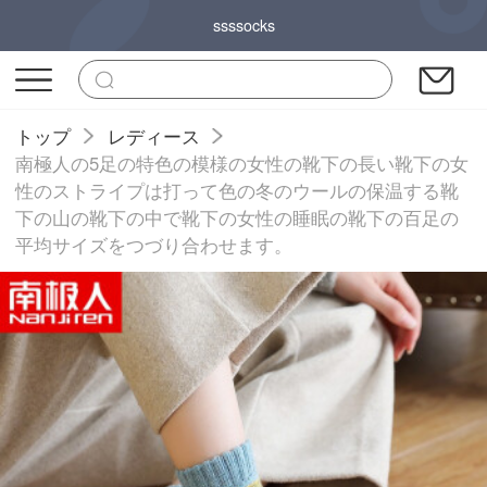
ssssocks
トップ
レディース
南極人の5足の特色の模様の女性の靴下の長い靴下の女
性のストライプは打って色の冬のウールの保温する靴
下の山の靴下の中で靴下の女性の睡眠の靴下の百足の
平均サイズをつづり合わせます。