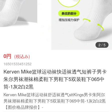
2
/
5
0円
(税込み)
16501533451252
Kerven Mike篮球运动袜快适袜透气短裤子男卡
朱尔男袜潮袜棉柔鞋下男鞋下5双装鞋下065中
筒-1灰2白2黒
Kerven Mike篮球运动袜舒适袜透气sttKings男卡朱阿尔
男袜潮袜棉柔鞋下男鞋下5双装鞋下065中筒-1灰2白2黒
【图价格品牌报价】-