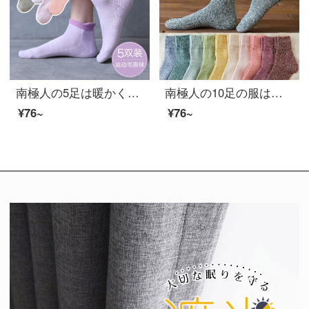
南極人の5足は暖かくて、女性の靴下と女性の靴下のソックスの女性の秋冬の厚い毛輪の靴下のレジャーの純色のタオルの底の運動の靴下の女性の耳に従って湿っている靴下の平均サイズを防ぎます。
南極人の10足の服は暖かくて暖かい色の女性の靴下の女性の靴下の長い靴下の女性の純色のウールの冬の暖かい靴下の床板の靴下の中で筒の靴下の女性の山の靴下の睡眠の靴下の百足の平均サイズを治療します。
¥76~
¥76~