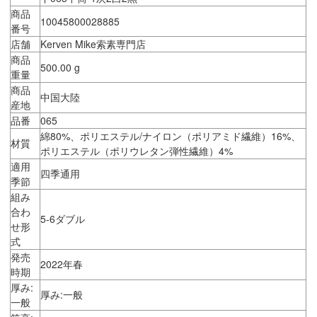
商品
10045800028885
番号
店舗
Kerven Mike索素専門店
商品
500.00 g
重量
商品
中国大陸
産地
品番
065
綿80%、ポリエステル/ナイロン（ポリアミド繊維）16%、
材質
ポリエステル（ポリウレタン弾性繊維）4%
適用
四季通用
季節
組み
合わ
5-6ダブル
せ形
式
発売
2022年春
時期
厚み:
厚み:一般
一般