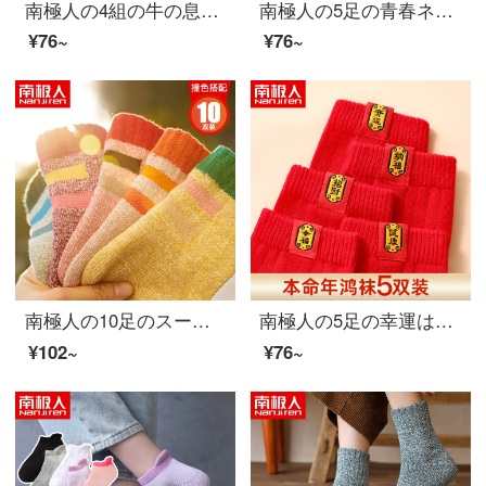
南極人の4組の牛の息の天を突く男性の靴下の長い靴下の男性の赤色の本命のカップルの贈り物の箱の靴下の新年の赤い靴下の漫画ins牛年運動の靴下の男性の秋冬の中で靴下の潮
南極人の5足の青春ネットの赤い金の簡単な予約の女性の靴下の女性の靴下の秋季のかわいい少女の短足の靴下の女性の船舶の靴下のファッション感のins風潮の平均サイズ
¥76~
¥76~
南極人の10足のスーツの活力は色の女性の靴下の長い靴下の女性の冬のウールの保温性靴下の厚い床板の靴下の中で靴下の女性の百組の睡眠の靴下の原宿の百組の平均サイズにぶつかります。
南極人の5足の幸運は連続しています。本年の靴下の納福は吉祥正の赤い靴下です。秋冬の結婚祝いです。
¥102~
¥76~