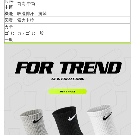
筒高:
筒高:中筒
中筒
機能
吸湿排汗、抗菌
図案
索力卡拉
カテ
ゴリ:
カテゴリ:一般
一般