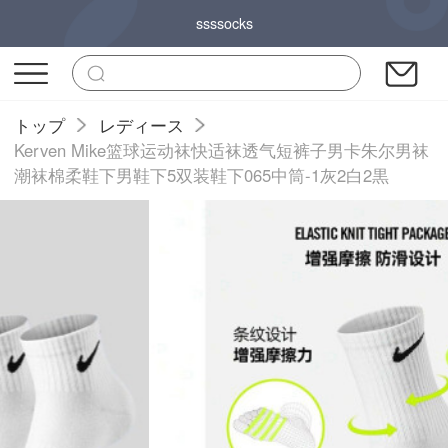
ssssocks
トップ
レディース
Kerven Mike篮球运动袜快适袜透气短裤子男卡朱尔男袜
潮袜棉柔鞋下男鞋下5双装鞋下065中筒-1灰2白2黒