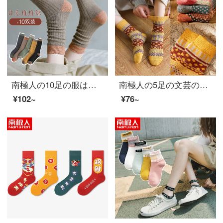
南極人の10足の服は復古の文芸の女性の靴下の女性の靴下の秋冬季は靴下の学院の風を積み重ねる中で何にでも合わせます。
南極人の5足の文芸の復古の女性の靴下の女性の靴下の長い靴下の女性の復古のウールはつづり合わせて色の冬季の保温する靴下のウサギの毛の中で靴下の女性の睡眠の靴下の百足の平均サイズに当たります。
¥102~
¥76~