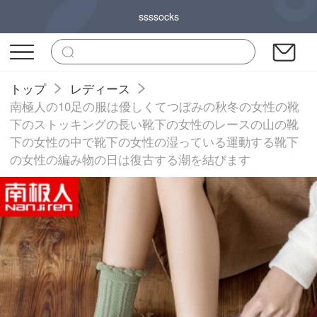
ssssocks
トップ
レディース
南極人の10足の服は優しくてつぼみの秋冬の女性の靴
下のストッキングの長い靴下の女性のレースの山の靴
下の女性の中で靴下の女性の湿っている運動する靴下
の女性の編み物の日は復古する潮を結びます