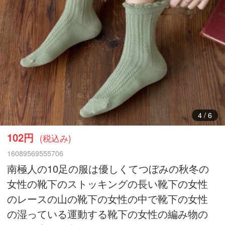
5
/
6
102円
(税込み)
16089569555706
南極人の10足の服は優しくてつぼみの秋冬の
女性の靴下のストッキングの長い靴下の女性
のレースの山の靴下の女性の中で靴下の女性
の湿っている運動する靴下の女性の編み物の